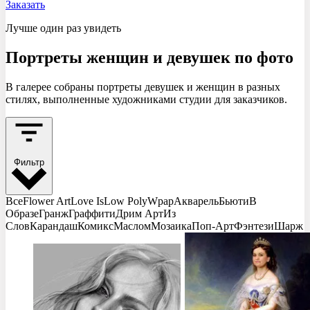
Заказать
Лучше один раз увидеть
Портреты женщин и девушек
по фото
В галерее собраны портреты девушек и женщин в разных
стилях, выполненные художниками студии для заказчиков.
Фильтр
Все
Flower Art
Love Is
Low Poly
Wpap
Акварель
Бьюти
В
Образе
Гранж
Граффити
Дрим Арт
Из
Слов
Карандаш
Комикс
Маслом
Мозаика
Поп-Арт
Фэнтези
Шарж