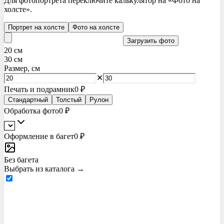
Для фотопортрета переключите калькулятор на «Фото на
холсте».
Портрет на холсте
Фото на холсте
Загрузить фото
20
см
30
см
Размер, см
✕
Печать и подрамник
0 ₽
Стандартный
Толстый
Рулон
Обработка фото
0 ₽
Оформление в багет
0 ₽
Без багета
Выбрать из каталога →