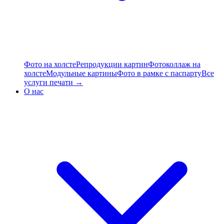
Фото на холсте
Репродукции картин
Фотоколлаж на
холсте
Модульные картины
Фото в рамке с паспарту
Все
услуги печати →
О нас