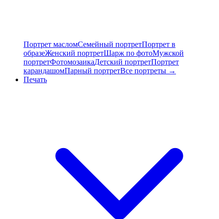
Портрет маслом
Семейный портрет
Портрет в
образе
Женский портрет
Шарж по фото
Мужской
портрет
Фотомозаика
Детский портрет
Портрет
карандашом
Парный портрет
Все портреты →
Печать