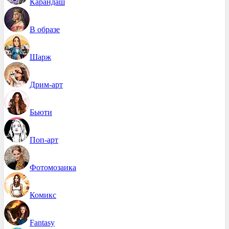
Карандаш
В образе
Шарж
Дрим-арт
Бьюти
Поп-арт
Фотомозаика
Комикс
Fantasy