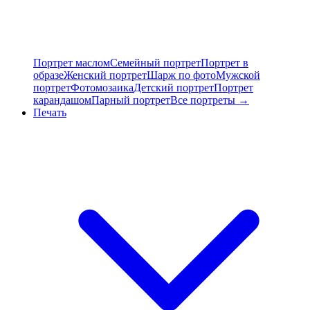
Портрет маслом
Семейный портрет
Портрет в
образе
Женский портрет
Шарж по фото
Мужской
портрет
Фотомозаика
Детский портрет
Портрет
карандашом
Парный портрет
Все портреты →
Печать