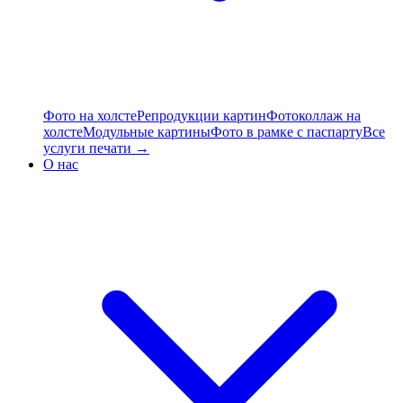
Фото на холсте
Репродукции картин
Фотоколлаж на
холсте
Модульные картины
Фото в рамке с паспарту
Все
услуги печати →
О нас