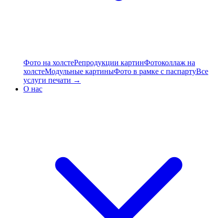
Фото на холсте
Репродукции картин
Фотоколлаж на
холсте
Модульные картины
Фото в рамке с паспарту
Все
услуги печати →
О нас