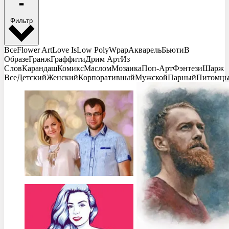
Фильтр
Все
Flower Art
Love Is
Low Poly
Wpap
Акварель
Бьюти
В
Образе
Гранж
Граффити
Дрим Арт
Из
Слов
Карандаш
Комикс
Маслом
Мозаика
Поп-Арт
Фэнтези
Шарж
Все
Детский
Женский
Корпоративный
Мужской
Парный
Питомц