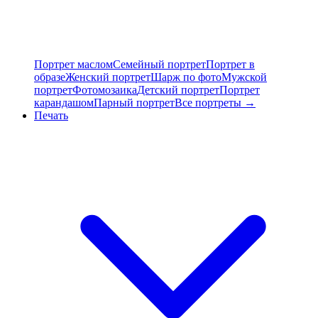
Портрет маслом
Семейный портрет
Портрет в
образе
Женский портрет
Шарж по фото
Мужской
портрет
Фотомозаика
Детский портрет
Портрет
карандашом
Парный портрет
Все портреты →
Печать