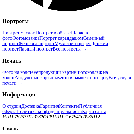
Портреты
Портрет маслом
Портрет в образе
Шарж по
фото
Фотомозаика
Портрет карандашом
Семейный
портрет
Женский портрет
Мужской портрет
Детский
портрет
Парный портрет
Все портреты →
Печать
Фото на холсте
Репродукции картин
Фотоколлаж на
холсте
Модульные картины
Фото в рамке с паспарту
Все услуги
печати →
Информация
О студии
Доставка
Гарантия
Контакты
Публичная
оферта
Политика конфиденциальности
Карта сайта
ИНН 782575923262
ОГРНИП 316784700066112
Связь