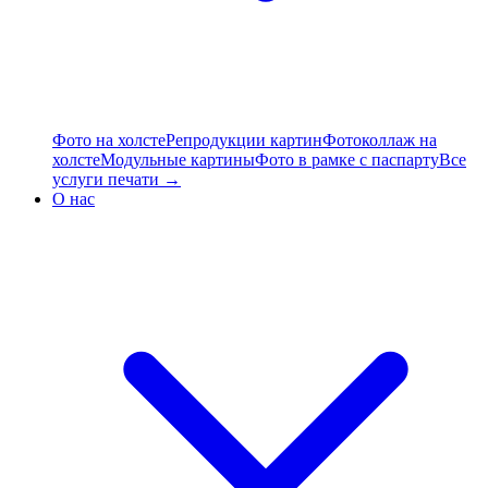
Фото на холсте
Репродукции картин
Фотоколлаж на
холсте
Модульные картины
Фото в рамке с паспарту
Все
услуги печати →
О нас