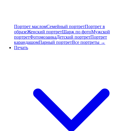
Портрет маслом
Семейный портрет
Портрет в
образе
Женский портрет
Шарж по фото
Мужской
портрет
Фотомозаика
Детский портрет
Портрет
карандашом
Парный портрет
Все портреты →
Печать