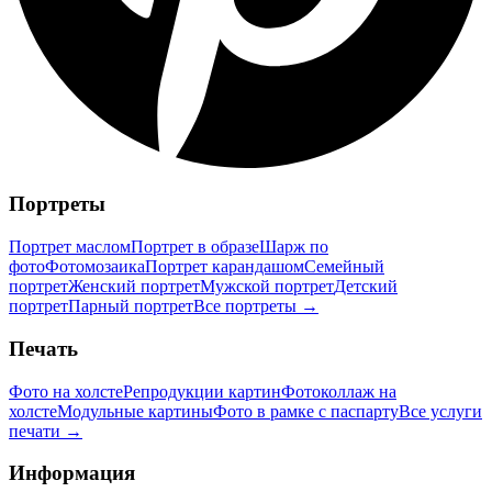
Портреты
Портрет маслом
Портрет в образе
Шарж по
фото
Фотомозаика
Портрет карандашом
Семейный
портрет
Женский портрет
Мужской портрет
Детский
портрет
Парный портрет
Все портреты →
Печать
Фото на холсте
Репродукции картин
Фотоколлаж на
холсте
Модульные картины
Фото в рамке с паспарту
Все услуги
печати →
Информация