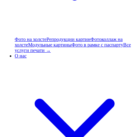
Фото на холсте
Репродукции картин
Фотоколлаж на
холсте
Модульные картины
Фото в рамке с паспарту
Все
услуги печати →
О нас