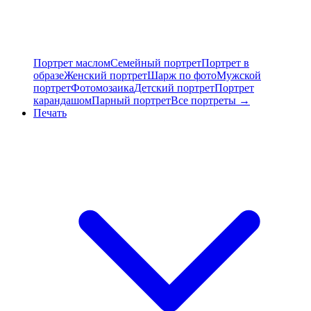
Портрет маслом
Семейный портрет
Портрет в
образе
Женский портрет
Шарж по фото
Мужской
портрет
Фотомозаика
Детский портрет
Портрет
карандашом
Парный портрет
Все портреты →
Печать