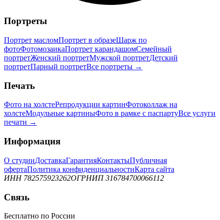
Портреты
Портрет маслом
Портрет в образе
Шарж по
фото
Фотомозаика
Портрет карандашом
Семейный
портрет
Женский портрет
Мужской портрет
Детский
портрет
Парный портрет
Все портреты →
Печать
Фото на холсте
Репродукции картин
Фотоколлаж на
холсте
Модульные картины
Фото в рамке с паспарту
Все услуги
печати →
Информация
О студии
Доставка
Гарантия
Контакты
Публичная
оферта
Политика конфиденциальности
Карта сайта
ИНН 782575923262
ОГРНИП 316784700066112
Связь
Бесплатно по России