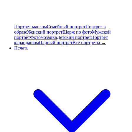
Портрет маслом
Семейный портрет
Портрет в
образе
Женский портрет
Шарж по фото
Мужской
портрет
Фотомозаика
Детский портрет
Портрет
карандашом
Парный портрет
Все портреты →
Печать