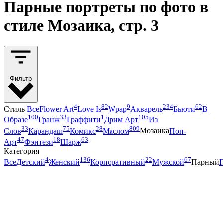
Парные портреты по фото в
стиле Мозаика, стр. 3
Фильтр
4
82
9
234
62
Стиль
Все
Flower Art
Love Is
Wpap
Акварель
Бьюти
В
100
33
1
105
Образе
Гранж
Граффити
Дрим Арт
Из
33
75
28
809
Слов
Карандаш
Комикс
Маслом
Мозаика
Поп-
47
18
63
Арт
Фэнтези
Шарж
Категория
4
136
22
67
Все
Детский
Женский
Корпоративный
Мужской
Парный