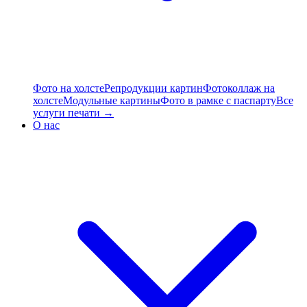
Фото на холсте
Репродукции картин
Фотоколлаж на
холсте
Модульные картины
Фото в рамке с паспарту
Все
услуги печати →
О нас