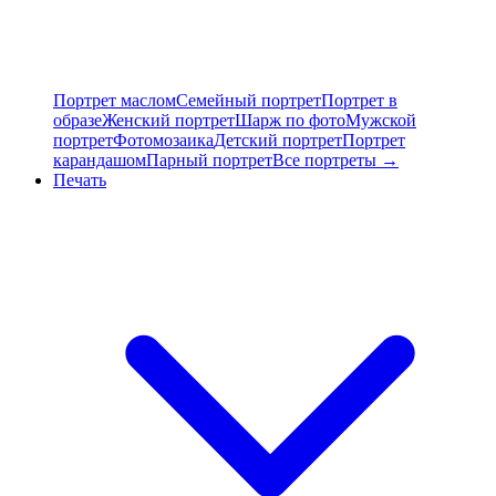
Портрет маслом
Семейный портрет
Портрет в
образе
Женский портрет
Шарж по фото
Мужской
портрет
Фотомозаика
Детский портрет
Портрет
карандашом
Парный портрет
Все портреты →
Печать