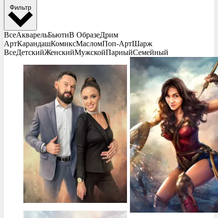
Фильтр
Все
Акварель
Бьюти
В Образе
Дрим
Арт
Карандаш
Комикс
Маслом
Поп-Арт
Шарж
Все
Детский
Женский
Мужской
Парный
Семейный