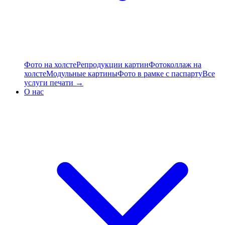
Фото на холсте
Репродукции картин
Фотоколлаж на
холсте
Модульные картины
Фото в рамке с паспарту
Все
услуги печати →
О нас