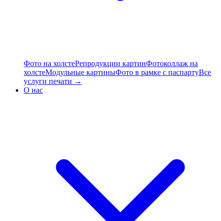
Фото на холсте
Репродукции картин
Фотоколлаж на
холсте
Модульные картины
Фото в рамке с паспарту
Все
услуги печати →
О нас