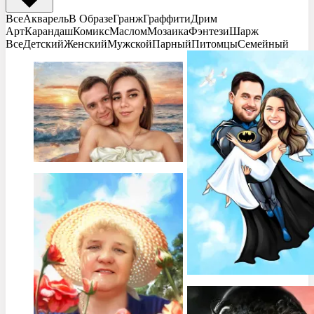
Все
Акварель
В Образе
Гранж
Граффити
Дрим
Арт
Карандаш
Комикс
Маслом
Мозаика
Фэнтези
Шарж
Все
Детский
Женский
Мужской
Парный
Питомцы
Семейный