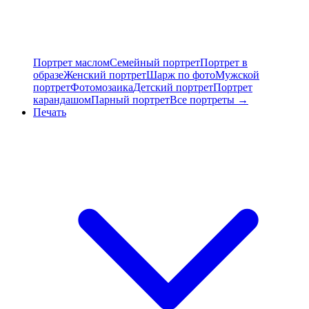
Портрет маслом
Семейный портрет
Портрет в
образе
Женский портрет
Шарж по фото
Мужской
портрет
Фотомозаика
Детский портрет
Портрет
карандашом
Парный портрет
Все портреты →
Печать